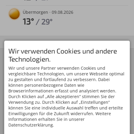
Übermorgen ·
09.08.2026
13°
/ 29°
Wir verwenden Cookies und andere
KONTAKT
SERVICE
Technologien.
Skiclub 1906 Oberstdorf
Skiclub Oberstdorf App
e.V.
Newsletter-Anmeldung
Wir und unsere Partner verwenden Cookies und
Am Faltenbach 27
Mitglied werden
vergleichbare Technologien, um unsere Webseite optimal
87561 Oberstdorf
Oberstdorf Team
zu gestalten und fortlaufend zu verbessern. Dabei
DEUTSCHLAND
Partner/Sponsoren
können personenbezogene Daten wie
Tel.
+49 8322 809 01 00
Anfahrt
Fax +49 8322 809 01 01
Browserinformationen erfasst und analysiert werden.
info@skiclub-oberstdorf.de
Durch Klicken auf „Alle akzeptieren“ stimmen Sie der
WELTCUPS IM ALLGÄU
ÖFFNUNGSZEITEN
Verwendung zu. Durch Klicken auf „Einstellungen“
Vierschanzentournee
Mo - Fr
08:00-17:00
können Sie eine individuelle Auswahl treffen und erteilte
FIS Weltcup Skifliegen
Einwilligungen für die Zukunft widerrufen. Weitere
Sa, So
geschlossen
FIS Ski Weltcup
Informationen erhalten Sie in unserer
Ofterschwang
Datenschutzerklärung.
FIS Tour de Ski Oberstdorf
FIS Nordische Kombination