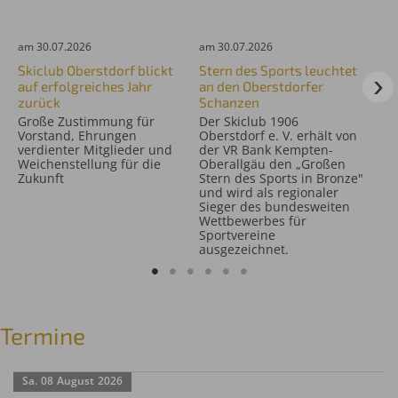
am 30.07.2026
am 30.07.2026
am 
Skiclub Oberstdorf blickt
Stern des Sports leuchtet
36
auf erfolgreiches Jahr
an den Oberstdorfer
de
zurück
Schanzen
Pa
De
Große Zustimmung für
Der Skiclub 1906
Au
Vorstand, Ehrungen
Oberstdorf e. V. erhält von
Co
verdienter Mitglieder und
der VR Bank Kempten-
mö
Weichenstellung für die
Oberallgäu den „Großen
Zukunft
Stern des Sports in Bronze"
und wird als regionaler
Sieger des bundesweiten
Wettbewerbes für
Sportvereine
ausgezeichnet.
Termine
Sa.
08
August
2026