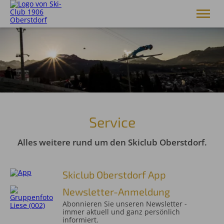
Skiclub 1906 Oberstdorf e.V.
Club
Skiakademie
Alpin
Langlauf
Skisprung
Service
Breitensport
Service
Alles weitere rund um den Skiclub Oberstdorf.
Shop
Skiclub Oberstdorf App
Newsletter-Anmeldung
Abonnieren Sie unseren Newsletter -
immer aktuell und ganz persönlich
informiert.