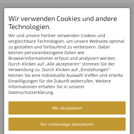
KONTAKT
SERVICE
Skiclub 1906 Oberstdorf
Skiclub Oberstdorf App
Wir verwenden Cookies und andere
e.V.
Newsletter-Anmeldung
Technologien.
Am Faltenbach 27
Mitglied werden
87561 Oberstdorf
Oberstdorf Team
Wir und unsere Partner verwenden Cookies und
DEUTSCHLAND
Partner/Sponsoren
Tel.
+49 8322 809 01 00
Anfahrt
vergleichbare Technologien, um unsere Webseite optimal
Fax +49 8322 809 01 01
zu gestalten und fortlaufend zu verbessern. Dabei
info@skiclub-oberstdorf.de
können personenbezogene Daten wie
WELTCUPS IM ALLGÄU
ÖFFNUNGSZEITEN
Browserinformationen erfasst und analysiert werden.
Vierschanzentournee
Mo - Fr
08:00-17:00
Durch Klicken auf „Alle akzeptieren“ stimmen Sie der
FIS Weltcup Skifliegen
Sa, So
geschlossen
Verwendung zu. Durch Klicken auf „Einstellungen“
FIS Ski Weltcup
können Sie eine individuelle Auswahl treffen und erteilte
Ofterschwang
Einwilligungen für die Zukunft widerrufen. Weitere
FIS Tour de Ski Oberstdorf
FIS Nordische Kombination
Informationen erhalten Sie in unserer
Weltcup
Datenschutzerklärung.
FIS Weltcup Skispringen
Damen
Alle akzeptieren
Facebook
Instagram
Webcam
Nur notwendige akzeptieren
Impressum
Datenschutz
Barrierefreiheit
Cookie-Einstellungen