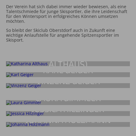
Der Verein hat sich dabei immer wieder bewiesen, als eine
Talentschmiede für junge Skisportler, die ihre Leidenschaft
für den Wintersport in erfolgreiches Können umsetzen
möchten.
So bleibt der Skiclub Oberstdorf auch in Zukunft eine
wichtige Anlaufstelle für angehende Spitzensportler im
Skisport.
KATHARINA SCHMID (GEB.
ALTHAUS)
KARL GEIGER
SKISPRUNG
VINZENZ GEIGER
SKISPRUNG
NORDISCHE KOMBINATION
LAURA GIMMLER
JESSICA HILZINGER
SKILANGLAUF
JOHANNA HOLZMANN
SKI ALPIN
SKI CROSS