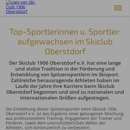
Skiclub 1906 Oberstdorf e.V.
Top-Sportlerinnen u. Sportler:
Club
aufgewachsen im Skiclub
Skiakademie
Oberstdorf
Alpin
Langlauf
Der Skiclub 1906 Oberstdorf e.V. hat eine lange
Skisprung
und stolze Tradition in der Förderung und
Breitensport
Entwicklung von Spitzensportlern im Skisport.
Service
Zahlreiche herausragende Athleten haben im
Shop
Laufe der Jahre ihre Karriere beim Skiclub
Oberstdorf begonnen und sind zu nationalen und
internationalen Größen aufgestiegen.
Die Entstehung dieser Spitzensportler beim Skiclub 1906
Oberstdorf e.V. ist das Ergebnis einer gelungenen Mischung
aus professionellem Training, Engagement der Trainer und
Förderer, sowie dem unerschütterlichen Willen der
Athleten, sich kontinuierlich zu verbessern.