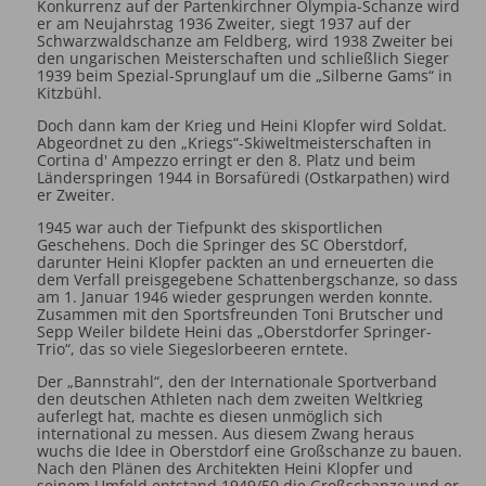
Konkurrenz auf der Partenkirchner Olympia-Schanze wird
er am Neujahrstag 1936 Zweiter, siegt 1937 auf der
Schwarzwaldschanze am Feldberg, wird 1938 Zweiter bei
den ungarischen Meisterschaften und schließlich Sieger
1939 beim Spezial-Sprunglauf um die „Silberne Gams“ in
Kitzbühl.
Doch dann kam der Krieg und Heini Klopfer wird Soldat.
Abgeordnet zu den „Kriegs“-Skiweltmeisterschaften in
Cortina d' Ampezzo erringt er den 8. Platz und beim
Länderspringen 1944 in Borsafüredi (Ostkarpathen) wird
er Zweiter.
1945 war auch der Tiefpunkt des skisportlichen
Geschehens. Doch die Springer des SC Oberstdorf,
darunter Heini Klopfer packten an und erneuerten die
dem Verfall preisgegebene Schattenbergschanze, so dass
am 1. Januar 1946 wieder gesprungen werden konnte.
Zusammen mit den Sportsfreunden Toni Brutscher und
Sepp Weiler bildete Heini das „Oberstdorfer Springer-
Trio“, das so viele Siegeslorbeeren erntete.
Der „Bannstrahl“, den der Internationale Sportverband
den deutschen Athleten nach dem zweiten Weltkrieg
auferlegt hat, machte es diesen unmöglich sich
international zu messen. Aus diesem Zwang heraus
wuchs die Idee in Oberstdorf eine Großschanze zu bauen.
Nach den Plänen des Architekten Heini Klopfer und
seinem Umfeld entstand 1949/50 die Großschanze und er