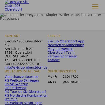
Skiclub 1906 Oberstdorf e.V.
Club
KONTAKT
SERVICE
Skiakademie
Skiclub 1906 Oberstdorf
Skiclub Oberstdorf App
Alpin
e.V.
Newsletter-Anmeldung
Langlauf
Am Faltenbach 27
Mitglied werden
Skisprung
87561 Oberstdorf
Oberstdorf Team
DEUTSCHLAND
Partner/Sponsoren
Breitensport
Tel.
+49 8322 809 01 00
Anfahrt
Service
Fax +49 8322 809 01 01
info@skiclub-oberstdorf.de
Shop
WELTCUPS IM ALLGÄU
ÖFFNUNGSZEITEN
Vierschanzentournee
Mo - Fr
08:00-17:00
FIS Weltcup Skifliegen
Sa, So
geschlossen
FIS Ski Weltcup
Ofterschwang
FIS Tour de Ski Oberstdorf
FIS Nordische Kombination
Weltcup
FIS Weltcup Skispringen