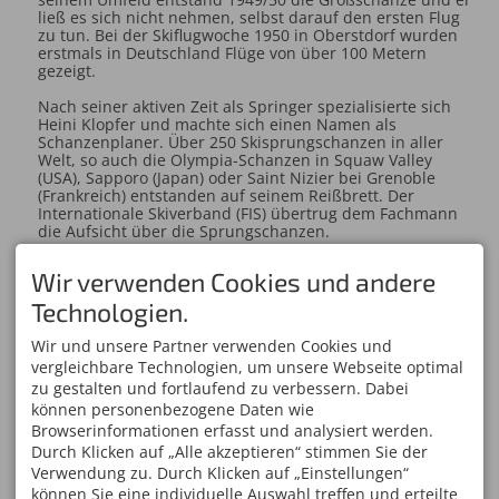
ließ es sich nicht nehmen, selbst darauf den ersten Flug
zu tun. Bei der Skiflugwoche 1950 in Oberstdorf wurden
erstmals in Deutschland Flüge von über 100 Metern
gezeigt.
Nach seiner aktiven Zeit als Springer spezialisierte sich
Heini Klopfer und machte sich einen Namen als
Schanzenplaner. Über 250 Skisprungschanzen in aller
Welt, so auch die Olympia-Schanzen in Squaw Valley
(USA), Sapporo (Japan) oder Saint Nizier bei Grenoble
(Frankreich) entstanden auf seinem Reißbrett. Der
Internationale Skiverband (FIS) übertrug dem Fachmann
die Aufsicht über die Sprungschanzen.
Oberstdorf ehrte ihn damit, dass die Skiflugschanze im
Wir verwenden Cookies und andere
Stillachtal heute seinen Namen trägt.
Technologien.
Wir und unsere Partner verwenden Cookies und
vergleichbare Technologien, um unsere Webseite optimal
zu gestalten und fortlaufend zu verbessern. Dabei
können personenbezogene Daten wie
Browserinformationen erfasst und analysiert werden.
Durch Klicken auf „Alle akzeptieren“ stimmen Sie der
Verwendung zu. Durch Klicken auf „Einstellungen“
können Sie eine individuelle Auswahl treffen und erteilte