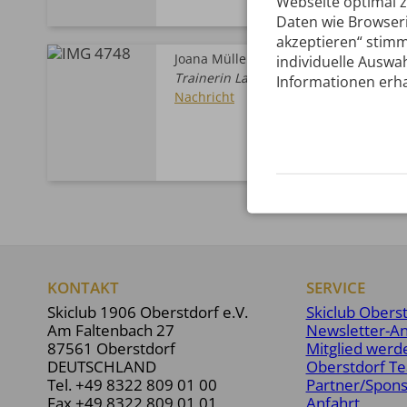
Webseite optimal 
Daten wie Browseri
akzeptieren“ stimm
Joana Müller
individuelle Auswah
Trainerin Langlauf TG 3 - U11/ U 12
Informationen erha
Nachricht
KONTAKT
SERVICE
Skiclub 1906 Oberstdorf e.V.
Skiclub Obers
Am Faltenbach 27
Newsletter-A
87561 Oberstdorf
Mitglied werd
DEUTSCHLAND
Oberstdorf T
Tel.
+49 8322 809 01 00
Partner/Spon
Fax +49 8322 809 01 01
Anfahrt