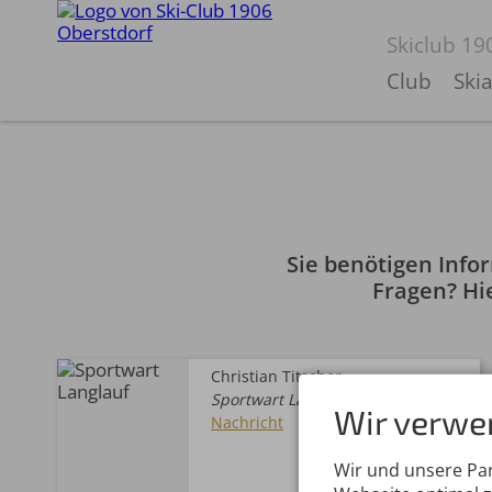
Skiclub 19
Club
Ski
Sie benötigen Infor
Fragen? Hi
Christian Titscher
Sportwart Langlauf
Wir verwe
Nachricht
Wir und unsere Pa