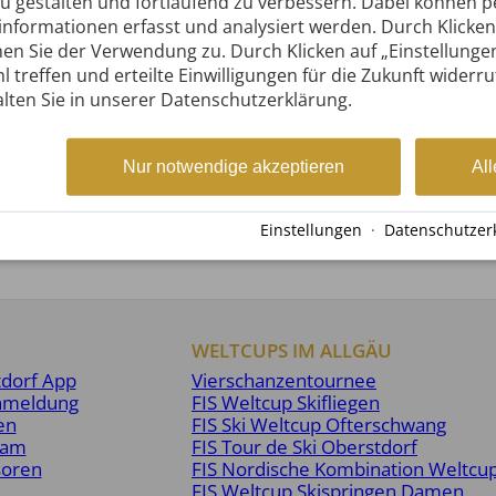
zu gestalten und fortlaufend zu verbessern. Dabei können
nformationen erfasst und analysiert werden. Durch Klicken 
en Sie der Verwendung zu. Durch Klicken auf „Einstellunge
l treffen und erteilte Einwilligungen für die Zukunft widerr
lten Sie in unserer Datenschutzerklärung.
Nur notwendige akzeptieren
All
Einstellungen
·
Datenschutzer
WELTCUPS IM ALLGÄU
tdorf App
Vierschanzentournee
nmeldung
FIS Weltcup Skifliegen
en
FIS Ski Weltcup Ofterschwang
eam
FIS Tour de Ski Oberstdorf
soren
FIS Nordische Kombination Weltcu
FIS Weltcup Skispringen Damen