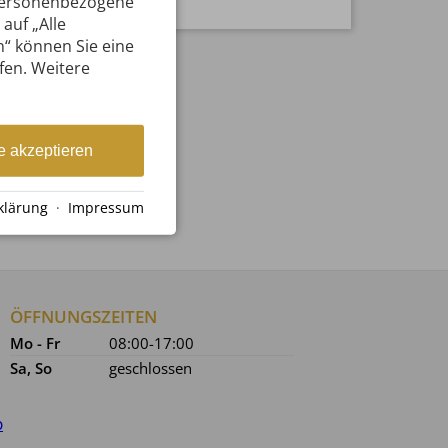
 personenbezogene
auf „Alle
n“ können Sie eine
ufen. Weitere
e akzeptieren
klärung
·
Impressum
ÖFFNUNGSZEITEN
Mo - Fr
08:00-17:00
Sa, So
geschlossen
p