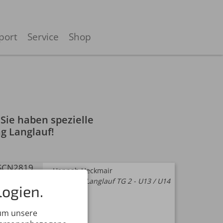
port
Service
Shop
 Sie haben spezielle
g Langlauf!
Hannah Heckmair
Trainerin Langlauf TG 2 - U13 / U14
ogien.
Nachricht
 um unsere