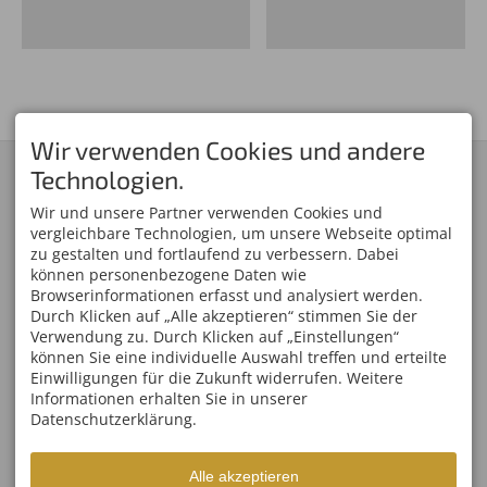
Wir verwenden Cookies und andere
KONTAKT
SERVICE
Technologien.
Skiclub 1906 Oberstdorf
Skiclub Oberstdorf App
e.V.
Newsletter-Anmeldung
Wir und unsere Partner verwenden Cookies und
Am Faltenbach 27
Mitglied werden
vergleichbare Technologien, um unsere Webseite optimal
87561 Oberstdorf
Oberstdorf Team
zu gestalten und fortlaufend zu verbessern. Dabei
DEUTSCHLAND
Partner/Sponsoren
können personenbezogene Daten wie
Tel.
+49 8322 809 01 00
Anfahrt
Fax +49 8322 809 01 01
Browserinformationen erfasst und analysiert werden.
info@skiclub-oberstdorf.de
Durch Klicken auf „Alle akzeptieren“ stimmen Sie der
WELTCUPS IM ALLGÄU
ÖFFNUNGSZEITEN
Verwendung zu. Durch Klicken auf „Einstellungen“
Vierschanzentournee
Mo - Fr
08:00-17:00
können Sie eine individuelle Auswahl treffen und erteilte
FIS Weltcup Skifliegen
Einwilligungen für die Zukunft widerrufen. Weitere
Sa, So
geschlossen
FIS Ski Weltcup
Informationen erhalten Sie in unserer
Ofterschwang
Datenschutzerklärung.
FIS Tour de Ski Oberstdorf
FIS Nordische Kombination
Weltcup
FIS Weltcup Skispringen
Alle akzeptieren