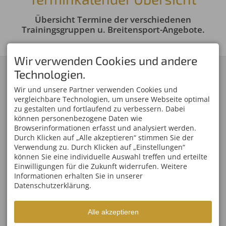
23:00
Übersicht Termine der verschiedenen
Trainingsgruppen u. Breitensport-Angebote.
Wir verwenden Cookies und andere
KONTAKT
SERVICE
Technologien.
Skiclub 1906 Oberstdorf
Skiclub Oberstdorf App
e.V.
Newsletter-Anmeldung
Wir und unsere Partner verwenden Cookies und
Am Faltenbach 27
Mitglied werden
vergleichbare Technologien, um unsere Webseite optimal
87561 Oberstdorf
Oberstdorf Team
zu gestalten und fortlaufend zu verbessern. Dabei
DEUTSCHLAND
Partner/Sponsoren
können personenbezogene Daten wie
Tel.
+49 8322 809 01 00
Anfahrt
Fax +49 8322 809 01 01
Browserinformationen erfasst und analysiert werden.
info@skiclub-oberstdorf.de
Durch Klicken auf „Alle akzeptieren“ stimmen Sie der
WELTCUPS IM ALLGÄU
ÖFFNUNGSZEITEN
Verwendung zu. Durch Klicken auf „Einstellungen“
Vierschanzentournee
Mo - Fr
08:00-17:00
können Sie eine individuelle Auswahl treffen und erteilte
FIS Weltcup Skifliegen
Einwilligungen für die Zukunft widerrufen. Weitere
Sa, So
geschlossen
FIS Ski Weltcup
Informationen erhalten Sie in unserer
Ofterschwang
Datenschutzerklärung.
FIS Tour de Ski Oberstdorf
FIS Nordische Kombination
Weltcup
FIS Weltcup Skispringen
Alle akzeptieren
Damen