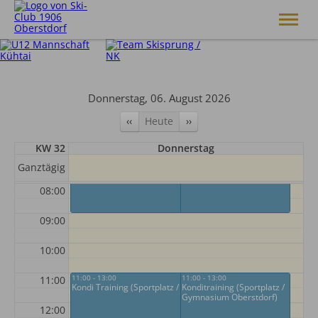
Skiclub 1906 Oberstdorf e.V.
Club
Donnerstag, 06. August 2026
Skiakademie
‹‹
Heute
››
Alpin
Langlauf
KW 32
Donnerstag
Skisprung
07:00
07:00 - 09:00
07:00 - 09:00
Ganztägig
Kondi Training (Schattenbergschanze / Kraftraum)
Konditraining
Breitensport
Service
08:00
Shop
09:00
10:00
11:00 - 13:00
11:00 - 13:00
11:00
Kondi Training (Sportplatz / Gymnasium Oberstdorf)
Konditraining (Sportplatz /
Gymnasium Oberstdorf)
12:00