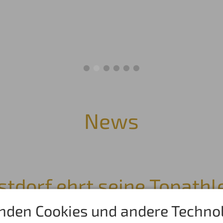
News
stdorf ehrt seine Topathl
ein in der Erdinger Sportsalp
nden Cookies und andere Technol