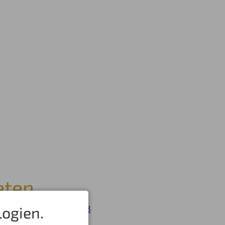
eten
ogien.