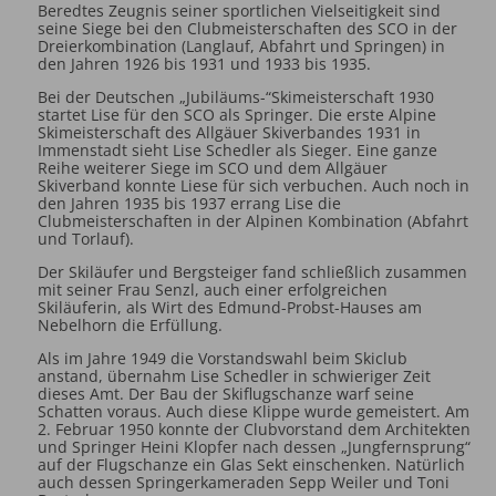
Beredtes Zeugnis seiner sportlichen Vielseitigkeit sind
seine Siege bei den Clubmeisterschaften des SCO in der
Dreierkombination (Langlauf, Abfahrt und Springen) in
den Jahren 1926 bis 1931 und 1933 bis 1935.
Bei der Deutschen „Jubiläums-“Skimeisterschaft 1930
startet Lise für den SCO als Springer. Die erste Alpine
Skimeisterschaft des Allgäuer Skiverbandes 1931 in
Immenstadt sieht Lise Schedler als Sieger. Eine ganze
Reihe weiterer Siege im SCO und dem Allgäuer
Skiverband konnte Liese für sich verbuchen. Auch noch in
den Jahren 1935 bis 1937 errang Lise die
Clubmeisterschaften in der Alpinen Kombination (Abfahrt
und Torlauf).
Der Skiläufer und Bergsteiger fand schließlich zusammen
mit seiner Frau Senzl, auch einer erfolgreichen
Skiläuferin, als Wirt des Edmund-Probst-Hauses am
Nebelhorn die Erfüllung.
Als im Jahre 1949 die Vorstandswahl beim Skiclub
anstand, übernahm Lise Schedler in schwieriger Zeit
dieses Amt. Der Bau der Skiflugschanze warf seine
Schatten voraus. Auch diese Klippe wurde gemeistert. Am
2. Februar 1950 konnte der Clubvorstand dem Architekten
und Springer Heini Klopfer nach dessen „Jungfernsprung“
auf der Flugschanze ein Glas Sekt einschenken. Natürlich
auch dessen Springerkameraden Sepp Weiler und Toni