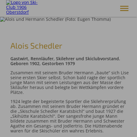
Skiclub 1906 Oberstdorf e.V.
Club
Alois Schedler
Skiakademie
Alpin
Gastwirt, Rennläufer, Skilehrer und Skiclubvorstand.
Langlauf
Geboren 1902, Gestorben 1979
Skisprung
Zusammen mit seinem Bruder Hermann „baute“ sich Lise
Breitensport
seine ersten Skier selbst. Schon bald ragte der sportlich
Service
junge Mann mit seinen Leistungen aus der Masse der
Skiläufer heraus und belegte bei Wettkämpfen vordere
Shop
Plätze.
1924 legte der begeisterte Sportler die Skilehrerprüfung
ab. Zusammen mit seinem Bruder Hermann gründet er
die „Skischule Schedler Karatsbichl“ und baut 1927 die
„Skihütte Karatsbichl“. Der sangesfrohe junge Mann
bildete zusammen mit Bruder Hermann und Schwester
Agathe ein Gesangs- und Jodlertrio. Die Hüttenabende
waren für die Skischüler ein wahres Erlebnis.