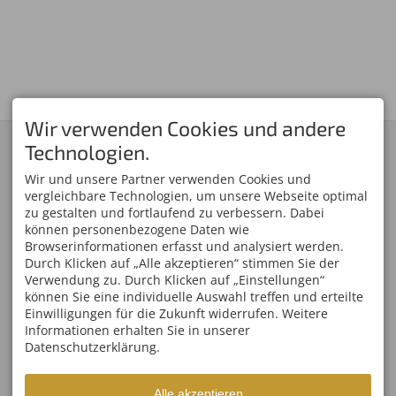
Wir verwenden Cookies und andere
KONTAKT
SERVICE
Technologien.
Skiclub 1906 Oberstdorf
Skiclub Oberstdorf App
e.V.
Newsletter-Anmeldung
Wir und unsere Partner verwenden Cookies und
Am Faltenbach 27
Mitglied werden
vergleichbare Technologien, um unsere Webseite optimal
87561 Oberstdorf
Oberstdorf Team
zu gestalten und fortlaufend zu verbessern. Dabei
DEUTSCHLAND
Partner/Sponsoren
können personenbezogene Daten wie
Tel.
+49 8322 809 01 00
Anfahrt
Fax +49 8322 809 01 01
Browserinformationen erfasst und analysiert werden.
info@skiclub-oberstdorf.de
Durch Klicken auf „Alle akzeptieren“ stimmen Sie der
WELTCUPS IM ALLGÄU
ÖFFNUNGSZEITEN
Verwendung zu. Durch Klicken auf „Einstellungen“
Vierschanzentournee
Mo - Fr
08:00-17:00
können Sie eine individuelle Auswahl treffen und erteilte
FIS Weltcup Skifliegen
Einwilligungen für die Zukunft widerrufen. Weitere
Sa, So
geschlossen
FIS Ski Weltcup
Informationen erhalten Sie in unserer
Ofterschwang
Datenschutzerklärung.
FIS Tour de Ski Oberstdorf
FIS Nordische Kombination
Weltcup
FIS Weltcup Skispringen
Alle akzeptieren