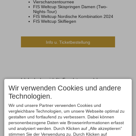
Vierschanzentournee
FIS Weltcup Skispringen Damen (Two-
Nights-Tour)
FIS Weltcup Nordische Kombination 2024
FIS Weltcup Skifliegen
Info u. Ticketbestellung
Ich bedanke mich für Euer Interesse, Ich
wünsche allen einen schönen Herbst und eine
Wir verwenden Cookies und andere
gute Vorbereitung auf einen hoffentlich
schneereichen Winter. Ski Heil!
Technologien.
Wir und unsere Partner verwenden Cookies und
Euer
vergleichbare Technologien, um unsere Webseite optimal zu
Cornel Becherer
gestalten und fortlaufend zu verbessern. Dabei können
2. Vorstand Skiclub Oberstdorf
personenbezogene Daten wie Browserinformationen erfasst
und analysiert werden. Durch Klicken auf „Alle akzeptieren“
stimmen Sie der Verwendung zu. Durch Klicken auf