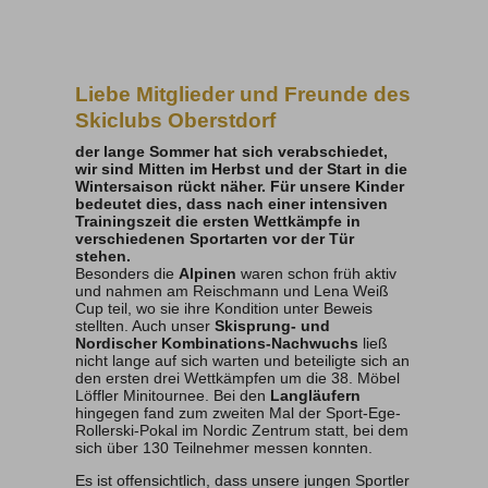
Liebe Mitglieder und Freunde des
Skiclubs Oberstdorf
der lange Sommer hat sich verabschiedet,
wir sind Mitten im Herbst und der Start in die
Wintersaison rückt näher. Für unsere Kinder
bedeutet dies, dass nach einer intensiven
Trainingszeit die ersten Wettkämpfe in
verschiedenen Sportarten vor der Tür
stehen.
Besonders die
Alpinen
waren schon früh aktiv
und nahmen am Reischmann und Lena Weiß
Cup teil, wo sie ihre Kondition unter Beweis
stellten. Auch unser
Skisprung- und
Nordischer Kombinations-Nachwuchs
ließ
nicht lange auf sich warten und beteiligte sich an
den ersten drei Wettkämpfen um die 38. Möbel
Löffler Minitournee. Bei den
Langläufern
hingegen fand zum zweiten Mal der Sport-Ege-
Rollerski-Pokal im Nordic Zentrum statt, bei dem
sich über 130 Teilnehmer messen konnten.
Es ist offensichtlich, dass unsere jungen Sportler