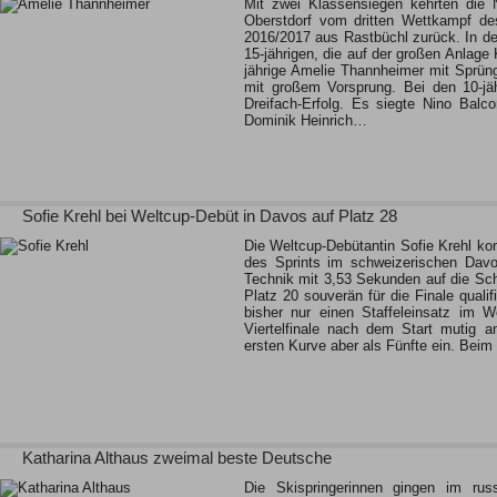
Mit zwei Klassensiegen kehrten die
Oberstdorf vom dritten Wettkampf de
2016/2017 aus Rastbüchl zurück. In d
15-jährigen, die auf der großen Anlage 
jährige Amelie Thannheimer mit Sprün
mit großem Vorsprung. Bei den 10-jä
Dreifach-Erfolg. Es siegte Nino Balc
Dominik Heinrich…
Sofie Krehl bei Weltcup-Debüt in Davos auf Platz 28
Die Weltcup-Debütantin Sofie Krehl konn
des Sprints im schweizerischen Davo
Technik mit 3,53 Sekunden auf die Sc
Platz 20 souverän für die Finale qualif
bisher nur einen Staffeleinsatz im W
Viertelfinale nach dem Start mutig a
ersten Kurve aber als Fünfte ein. Beim
Katharina Althaus zweimal beste Deutsche
Die Skispringerinnen gingen im ru