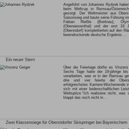
Angeführt von Johannes Rydzek haben
beim Weltcup in Ramsau/Österreich 
gesorgt. Der Weltmeister aus Oberstd
Saisonsieg und baute seine Führung i
Fabian Rießle (Breitnau), Olym
(Oberwiesenthal) und der erst 19 
(Oberstdorf) komplettierten auf den Rä
beeindruckende deutsche Ergebnis.…
Ein neuer Stern
Über die Feiertage dürfte es Vinzenz
Sechs Tage hatte der 19-jährige bi
verarbeiten, was er in der Ramsau ge
drie und vier feierte der Oberst
erfolgreichstes Karriere-Wochenende i
sich mit einer leidenschaftlichen Leis
Weltspitze."Ich realisiere nicht, was 
klappt das noch nicht in…
Zwei Klassensiege für Oberstdorfer Skispringer bei Bayerischem