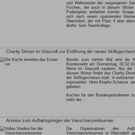
und Weltmeister der vergangenen Sa
Fischen, der auch in diesem Winter 
Podestplatz einfahren konnte. Knap
sich nach einem spannenden Ren
Oberstdorf, der mit Platz 3 aber ebe
durfte. Sein Teamkollege…
Charity Dinner im Glaszelt zur Eröffnung der neuen Skiflugschan
Bereits zum vierten Mal wird die K
Bundeswehr am Donnerstag, 02.02.101
Menü im Glaszelt zaubern. Nur die L
diesem Winter findet das Charity Din
der Skiflugschanze statt. In exklusive
imposanten Heini-Klopfer-Schanze 
gebeten.
Kochen für den Bundespräsidenten od
sieht der…
Anreise zum Auftaktspringen der Vierschanzentournee
Die Organisatoren des Auft
Vierschanzentournee in Oberstdorf ap