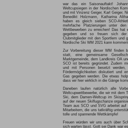
war das ein Saisonauftakt! Johan
Weltcupsiegen in der Nordischen Komb
und mit Vinzenz Geiger, Karl Geiger, N
Benedikt Holzmann, Katharina Alth
haben es gleich sieben SCO-Athleth
mehrfache Platzierungen unter den
Wettbewerben zu erreichen! Das hat e
gegeben und so freuen sich der
Clubmitglieder mit den Sportlern und gr
Nordische Ski WM 2021 kann kommen
Zur Vorbereitung dieser WM finden b
statt, eine gemeinsame Gesells
Marktgemeinde, dem Landkreis OA und
SCO ist bereits gegründet. Zudem mü
und mit Personen besetzt werden
Fördermöglichkeiten diskutiert und en
Gas gegeben werden. Die etwas holpr
dass wir hier wirklich in die Gänge k
Daneben laufen natürlich alle Vorbe
Weltcupwettbewerbe, die wir mit dem T
Ski, dem Damen-Weltcup im Skispring
auf der neuen Skiflugschanze organis
Team aus SCO und SVG arbeitet auf H
Mitarbeitern, die uns tatkräftig unterst
tolle und spannende Wettkämpfe!
Freuen würden wir uns auch über Sch
sich warten lässt. Gott sei Dank war e