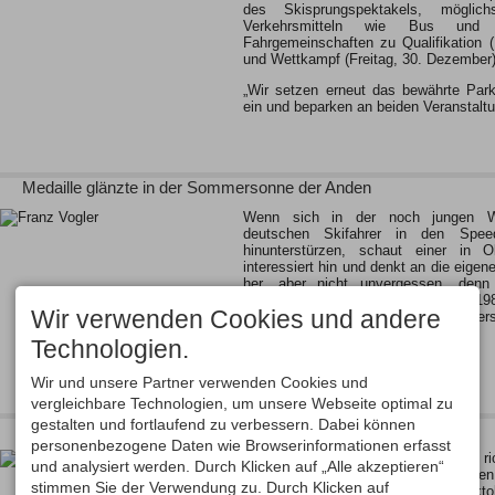
des Skisprungspektakels, möglich
Verkehrsmitteln wie Bus un
Fahrgemeinschaften zu Qualifikation 
und Wettkampf (Freitag, 30. Dezember)
„Wir setzen erneut das bewährte Par
ein und beparken an beiden Veranstal
Medaille glänzte in der Sommersonne der Anden
Wenn sich in der noch jungen We
deutschen Skifahrer in den Spee
hinunterstürzen, schaut einer in 
interessiert hin und denkt an die eigen
her, aber nicht unvergessen, denn
Weltmeister Hansjörg Tauscher, der 198
Wir verwenden Cookies und andere
der Abfahrt die Welt überraschte. Obers
Und der holte sich vor 50…
Technologien.
Wir und unsere Partner verwenden Cookies und
vergleichbare Technologien, um unsere Webseite optimal zu
gestalten und fortlaufend zu verbessern. Dabei können
Felix Urlaub mischt wieder mit
personenbezogene Daten wie Browserinformationen erfasst
Die Skisaison hatte noch gar nicht r
und analysiert werden. Durch Klicken auf „Alle akzeptieren“
Felix Urlaub schon wieder pausieren
stimmen Sie der Verwendung zu. Durch Klicken auf
Hüftbeuger, den er sich Ende Oktob