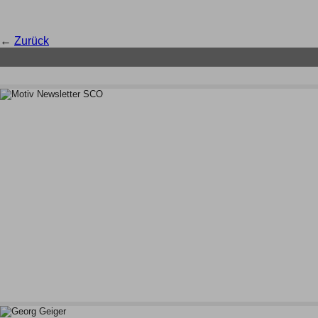
←
Zurück