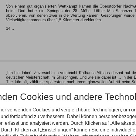
Von einem gut organisierten Wettkampf kamen die Oberstdorfer Nach
heim. Dort hatte ein Springen der 28. Möbel Löffler Mini-Schanzen-
absolvieren, von denen zwei in die Wertung kamen. Gesprungen wurde 
Vielseitigkeitsparcours über 1,5 Kilometer durchlaufen.
14…
„Ich bin dabei“. Zuversichtlich verspricht Katharina Althaus derzeit au
deutschen Meisterschaft im Skispringen. Und wie sie dabei ist ... In der
Titel kämpft, zählt sie spätestens nach ihrem glanzvollen Auftritt beim 
Jährige zum ersten Mal in ihrem Leben…
nden Cookies und andere Technol
tner verwenden Cookies und vergleichbare Technologien, um u
n und fortlaufend zu verbessern. Dabei können personenbezog
n erfasst und analysiert werden. Durch Klicken auf „Alle akzep
Durch Klicken auf „Einstellungen“ können Sie eine individuelle