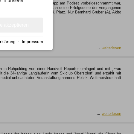
e in unserer
am ersten Wettkampftag nur knapp am Podest vorbeigeschrammt war,
nierer in der Erdinger Arena an seine Erfolgsserie der vergangenen
auf einem aussichtsreichen 4. Platz. Nur Bernhard Gruber (A), Akito
le akzeptieren
rklärung
·
Impressum
→
weiterlesen
gen in Ruhpolding von einer Handvoll Reporter umlagert und mit „Frau
t die 34-jährige Langläuferin vom Skiclub Oberstdorf, und erzählt mit
 medial unbeachteten Veranstaltung namens Rollski-Weltmeisterschaft
→
weiterlesen