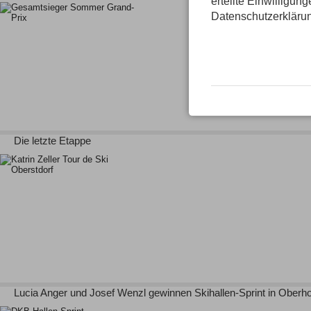
erteilte Einwilligun
Datenschutzerkläru
Die letzte Etappe
Lucia Anger und Josef Wenzl gewinnen Skihallen-Sprint in Oberho