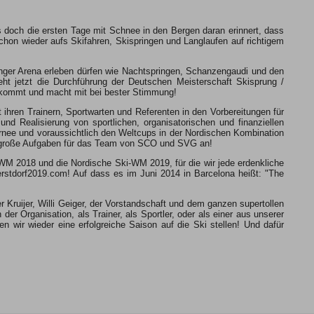
 doch die ersten Tage mit Schnee in den Bergen daran erinnert, dass
 schon wieder aufs Skifahren, Skispringen und Langlaufen auf richtigem
inger Arena erleben dürfen wie Nachtspringen, Schanzengaudi und den
ht jetzt die Durchführung der Deutschen Meisterschaft Skisprung /
- kommt und macht mit bei bester Stimmung!
t ihren Trainern, Sportwarten und Referenten in den Vorbereitungen für
nd Realisierung von sportlichen, organisatorischen und finanziellen
rnee und voraussichtlich den Weltcups in der Nordischen Kombination
n große Aufgaben für das Team von SCO und SVG an!
-WM 2018 und die Nordische Ski-WM 2019, für die wir jede erdenkliche
erstdorf2019.com! Auf dass es im Juni 2014 in Barcelona heißt: "The
r Kruijer, Willi Geiger, der Vorstandschaft und dem ganzen supertollen
er Organisation, als Trainer, als Sportler, oder als einer aus unserer
wir wieder eine erfolgreiche Saison auf die Ski stellen! Und dafür