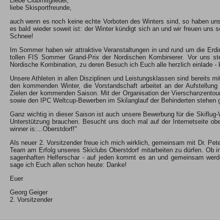
Liebe Clubmitglieder,
liebe Skisportfreunde,
auch wenn es noch keine echte Vorboten des Winters sind, so haben uns
es bald wieder soweit ist: der Winter kündigt sich an und wir freuen uns
Schnee!
Im Sommer haben wir attraktive Veranstaltungen in und rund um die Erd
tollen FIS Sommer Grand-Prix der Nordischen Kombinierer. Vor uns ste
Nordische Kombination, zu deren Besuch ich Euch alle herzlich einlade 
Unsere Athleten in allen Disziplinen und Leistungsklassen sind bereits mi
den kommenden Winter, die Vorstandschaft arbeitet an der Aufstellung u
Zielen der kommenden Saison. Mit der Organisation der Vierschanzentou
sowie den IPC Weltcup-Bewerben im Skilanglauf der Behinderten stehe
Ganz wichtig in dieser Saison ist auch unsere Bewerbung für die Skiflug
Unterstützung brauchen. Besucht uns doch mal auf der Internetseite ob
winner is:...Oberstdorf!"
Als neuer 2. Vorsitzender freue ich mich wirklich, gemeinsam mit Dr. Pete
Team am Erfolg unseres Skiclubs Oberstdorf mitarbeiten zu dürfen. Ob in d
sagenhaften Helferschar - auf jeden kommt es an und gemeinsam werden 
sage ich Euch allen schon heute: Danke!
Euer
Georg Geiger
2. Vorsitzender