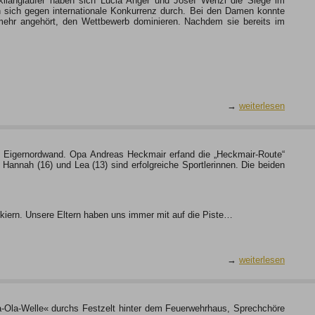
Skilangläufer haben sich Lucia Anger und Josef Wenzl die Siege im
ten sich gegen internationale Konkurrenz durch. Bei den Damen konnte
mehr angehört, den Wettbewerb dominieren. Nachdem sie bereits im
→
weiterlesen
ie Eigernordwand. Opa Andreas Heckmair erfand die „Heckmair-Route“
annah (16) und Lea (13) sind erfolgreiche Sportlerinnen. Die beiden
kiern. Unsere Eltern haben uns immer mit auf die Piste…
→
weiterlesen
La-Ola-Welle« durchs Festzelt hinter dem Feuerwehrhaus, Sprechchöre