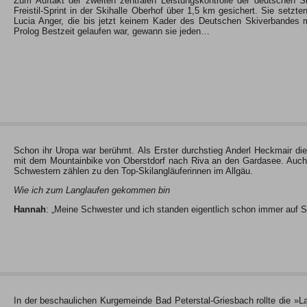
Zum Auftakt der zweiten zentralen Leistungskontrolle der deutschen 
Freistil-Sprint in der Skihalle Oberhof über 1,5 km gesichert. Sie setz
Lucia Anger, die bis jetzt keinem Kader des Deutschen Skiverbandes 
Prolog Bestzeit gelaufen war, gewann sie jeden…
Schon ihr Uropa war berühmt. Als Erster durchstieg Anderl Heckmair d
mit dem Mountainbike von Oberstdorf nach Riva an den Gardasee. Auch H
Schwestern zählen zu den Top-Skilangläuferinnen im Allgäu.
Wie ich zum Langlaufen gekommen bin
Hannah
: „Meine Schwester und ich standen eigentlich schon immer auf S
In der beschaulichen Kurgemeinde Bad Peterstal-Griesbach rollte die »