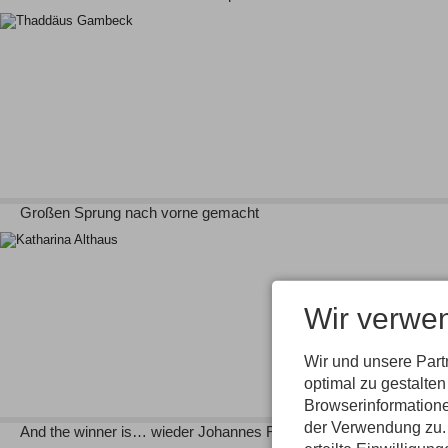
Großen Sprung nach vorne gemacht
Wir verwe
Wir und unsere Par
optimal zu gestalte
Browserinformatione
der Verwendung zu. 
And the winner is… wieder Johannes Rydzek