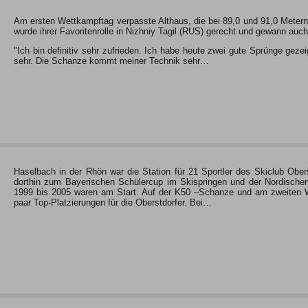
Am ersten Wettkampftag verpasste Althaus, die bei 89,0 und 91,0 Metern
wurde ihrer Favoritenrolle in Nizhniy Tagil (RUS) gerecht und gewann auc
"Ich bin definitiv sehr zufrieden. Ich habe heute zwei gute Sprünge gez
sehr. Die Schanze kommt meiner Technik sehr…
Haselbach in der Rhön war die Station für 21 Sportler des Skiclub Ober
dorthin zum Bayerischen Schülercup im Skispringen und der Nordischen
1999 bis 2005 waren am Start. Auf der K50 –Schanze und am zweiten W
paar Top-Platzierungen für die Oberstdorfer. Bei…