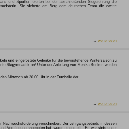
ans und Sportler feierten bei der abschließenden Siegerehrung die
eltmeisterin. Sie sicherte am Berg dem deutschen Team die zweite
→
weiterlesen
skeln und eingerostete Gelenke für die bevorstehende Wintersaison zu
annte Skigymnastik an! Unter der Anleitung von Monika Benkert werden
den Mittwoch ab 20.00 Uhr in der Turnhalle der…
→
weiterlesen
er Nachwuchsförderung verschrieben. Der Lehrgangsbetrieb, in dessen
nd Verpflegung angeboten hat, wurde eingestellt. „Es war stets unser