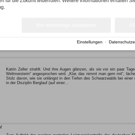
gen für die Zukunft widerrufen. Weitere Informationen erhalten Si
Das war eine dramaturgische Meisterleistung: Johannes Rydzek, der 
ng.
knüpfte im Finalwettbewerb des Sommer-Grand-Prix der Nordischen Kombi
Jahre an. Nach dem Springen mit zwei Durchgängen lag der Lokalmatador 
Watabe (JPN) und Haarvard Klemetsen (NOR), die…
Nur notwendige akzeptieren
Al
Einstellungen
·
Datenschutze
Katrin Zeller strahlt. Und ihre Augen glänzen, als sie vor ein paar Ta
Weltmeisterin“ angesprochen wird. „Klar, das nimmt man gern mit“, lächel
Stolz davon, wie sie unlängst in den Tiefen des Schwarzwalds bei einer
in der Disziplin Berglauf (auf einer…
f