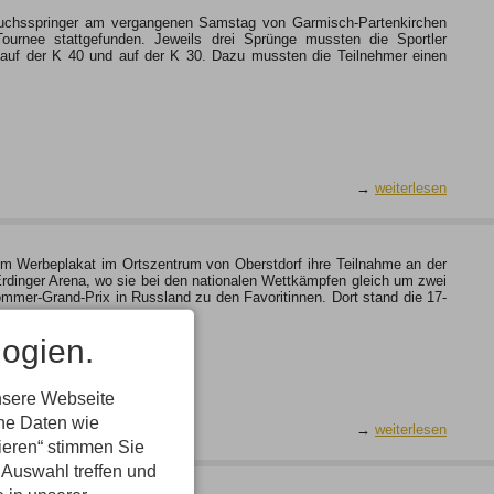
wuchsspringer am vergangenen Samstag von Garmisch-Partenkirchen
Tournee stattgefunden. Jeweils drei Sprünge mussten die Sportler
auf der K 40 und auf der K 30. Dazu mussten die Teilnehmer einen
→
weiterlesen
f dem Werbeplakat im Ortszentrum von Oberstdorf ihre Teilnahme an der
 Erdinger Arena, wo sie bei den nationalen Wettkämpfen gleich um zwei
Sommer-Grand-Prix in Russland zu den Favoritinnen. Dort stand die 17-
ogien.
nsere Webseite
ene Daten wie
→
weiterlesen
tieren“ stimmen Sie
 Auswahl treffen und