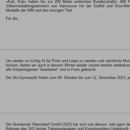
»Kati, Kati« halten bis zur 200 Meter entfernten Bundesstraße: 400 F
Silbermedaillengewinnerin von Vancouver mit der Staffel und Vize-W
Medaille der WM und den einzigen Titel.
Für die…
Um wieder so richtig fit für Piste und Loipe zu werden und sämtliche Mu
lockern, bieten wir auch in diesem Winter wieder unsere bereits weitbek
alle Körperregionen "bearbeitet" und in Form gebracht.
Die Ski-Gymnastik findet vom 09. Oktober bis zum 11. Dezember 2013, je
Die Skiinternat Oberstdorf GmbH (SIO) hat sich seit diesem Jahr ganz d
Rahmen das SIO bisher Trainingsgruppen und Einzelsportlern Unterkunft u